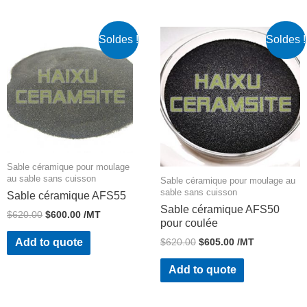
Soldes !
Soldes !
Sable céramique pour moulage
au sable sans cuisson
Sable céramique pour moulage au
sable sans cuisson
Sable céramique AFS55
Sable céramique AFS50
$
620.00
$
600.00
/MT
pour coulée
$
620.00
$
605.00
/MT
Add to quote
Add to quote