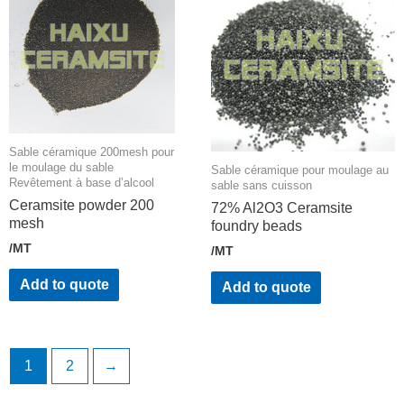
Sable céramique 200mesh pour
le moulage du sable
Sable céramique pour moulage au
Revêtement à base d’alcool
sable sans cuisson
Ceramsite powder 200
72% Al2O3 Ceramsite
mesh
foundry beads
/MT
/MT
Add to quote
Add to quote
1
2
→