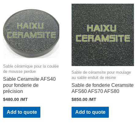
Sable céramique pour la coulée
de mousse perdue
Sable de céramsite pour moulage
au sable enduit de résine
Sable Ceramsite AFS40
pour fonderie de
Sable de fonderie Ceramsite
précision
AFS60 AFS70 AFS80
$
480.00
/MT
$
850.00
/MT
Add to quote
Add to quote