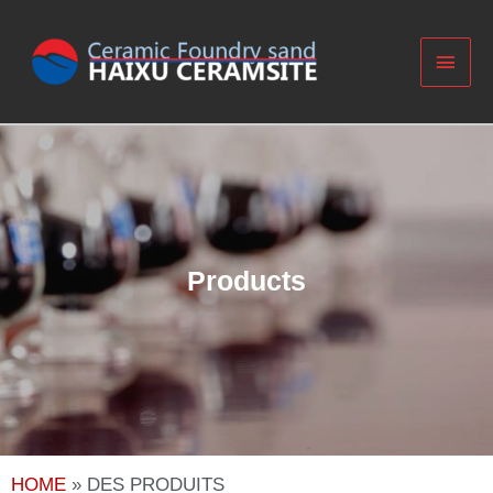
Products​
HOME
»
DES PRODUITS