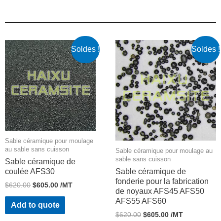
Soldes !
Soldes !
Sable céramique pour moulage
au sable sans cuisson
Sable céramique pour moulage au
sable sans cuisson
Sable céramique de
coulée AFS30
Sable céramique de
fonderie pour la fabrication
$
620.00
$
605.00
/MT
de noyaux AFS45 AFS50
AFS55 AFS60
Add to quote
$
620.00
$
605.00
/MT