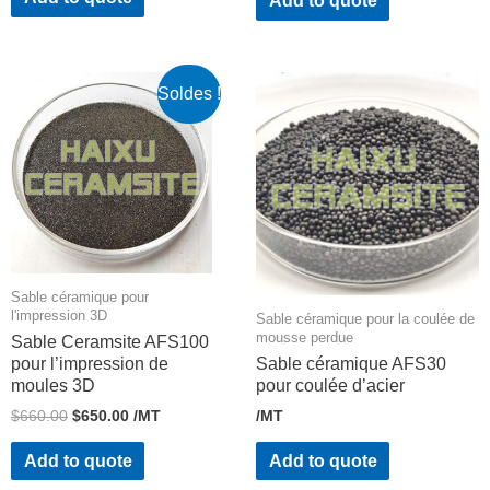
Add to quote
Soldes !
Sable céramique pour
l'impression 3D
Sable céramique pour la coulée de
mousse perdue
Sable Ceramsite AFS100
pour l’impression de
Sable céramique AFS30
moules 3D
pour coulée d’acier
$
660.00
$
650.00
/MT
/MT
Add to quote
Add to quote