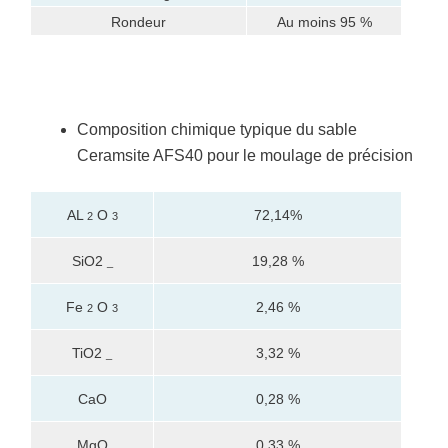
Rondeur
Au moins 95 %
Composition chimique typique du sable
Ceramsite AFS40 pour le moulage de précision
AL
O
72,14%
2
3
SiO2
19,28 %
_
Fe
O
2,46 %
2
3
TiO2
3,32 %
_
CaO
0,28 %
MgO
0,33 %