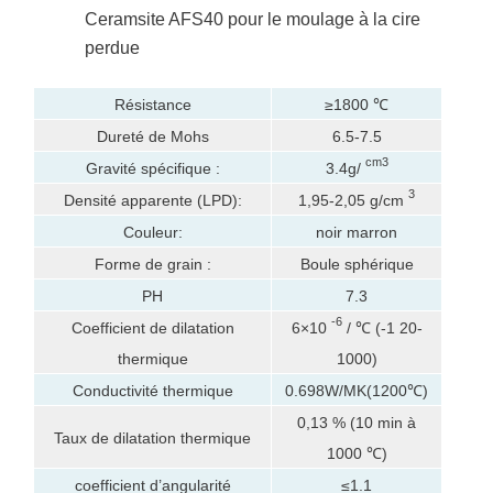
Ceramsite AFS40 pour le moulage à la cire
perdue
Résistance
≥1800 ℃
Dureté de Mohs
6.5-7.5
cm3
Gravité spécifique :
3.4g/
3
Densité apparente (LPD):
1,95-2,05 g/cm
Couleur:
noir marron
Forme de grain :
Boule sphérique
PH
7.3
-6
Coefficient de dilatation
6×10
/ ℃ (-1 20-
thermique
1000)
Conductivité thermique
0.698W/MK(1200℃)
0,13 % (10 min à
Taux de dilatation thermique
1000 ℃)
coefficient d’angularité
≤1.1