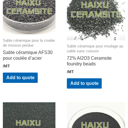
Sable céramique pour la coulée
de mousse perdue
Sable céramique pour moulage au
sable sans cuisson
Sable céramique AFS30
pour coulée d’acier
72% Al2O3 Ceramsite
foundry beads
/MT
/MT
Add to quote
Add to quote