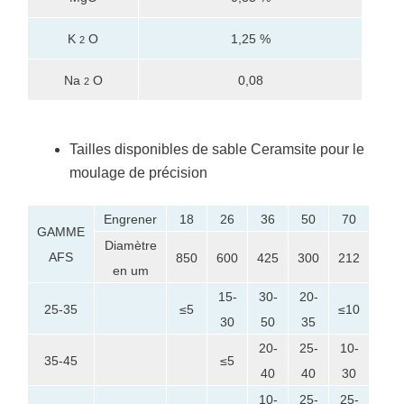
K
O
1,25 %
2
Na
O
0,08
2
Tailles disponibles de sable Ceramsite pour le
moulage de précision
Engrener
18
26
36
50
70
100
GAMME
Diamètre
AFS
850
600
425
300
212
150
en um
15-
30-
20-
25-35
≤5
≤10
≤5
30
50
35
20-
25-
10-
35-45
≤5
≤10
40
40
30
10-
25-
25-
5-