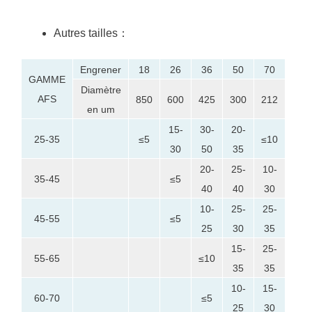
Autres tailles：
Engrener
18
26
36
50
70
100
GAMME
Diamètre
AFS
850
600
425
300
212
150
en um
15-
30-
20-
25-35
≤5
≤10
≤5
30
50
35
20-
25-
10-
35-45
≤5
≤10
40
40
30
10-
25-
25-
5-
45-55
≤5
25
30
35
25
15-
25-
25-
55-65
≤10
35
35
35
10-
15-
25-
60-70
≤5
25
30
40