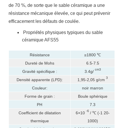
de 70 %, de sorte que le sable céramique a une
résistance mécanique élevée, ce qui peut prévenir
efficacement les défauts de coulée.
Propriétés physiques typiques du sable
céramique AFS55
Résistance
≥1800 ℃
Dureté de Mohs
6.5-7.5
cm3
Gravité spécifique :
3.4g/
3
Densité apparente (LPD):
1,95-2,05 g/cm
Couleur:
noir marron
Forme de grain :
Boule sphérique
PH
7.3
-6
Coefficient de dilatation
6×10
/ ℃ (-1 20-
thermique
1000)