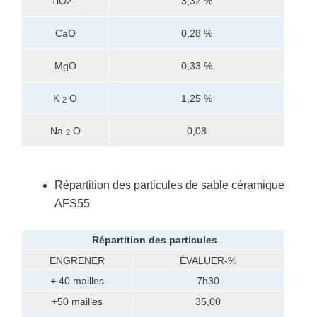
TiO2
3,32 %
_
CaO
0,28 %
MgO
0,33 %
K
O
1,25 %
2
Na
O
0,08
2
Répartition des particules de sable céramique
AFS55
Répartition
des particules
ENGRENER
ÉVALUER-%
+ 40 mailles
7h30
+50 mailles
35,00