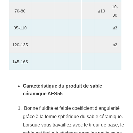
10-
25-
70-80
≤10
30
45
10-
95-110
≤3
30
0-
120-135
≤2
20
145-165
≤5
Caractéristique du produit de sable
céramique AFS55
Bonne fluidité et faible coefficient d’angularité
grâce à la forme sphérique du sable céramique.
Lorsque vous travaillez avec le tireur de base, le