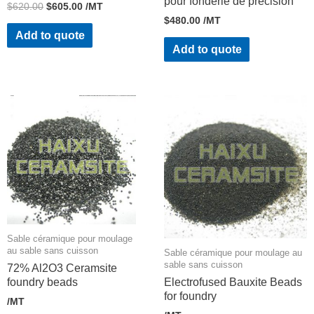
pour fonderie de précision
$
620.00
$
605.00
/MT
$
480.00
/MT
Add to quote
Add to quote
Sable céramique pour moulage
au sable sans cuisson
Sable céramique pour moulage au
sable sans cuisson
72% Al2O3 Ceramsite
foundry beads
Electrofused Bauxite Beads
for foundry
/MT