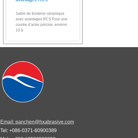
Sable de fonderie céramique
avec avantages RCS Pour une
coulée d’acier précise, environ
10 à
Email: panchen@hxabrasive.com
Tel: +086-0371-60900389