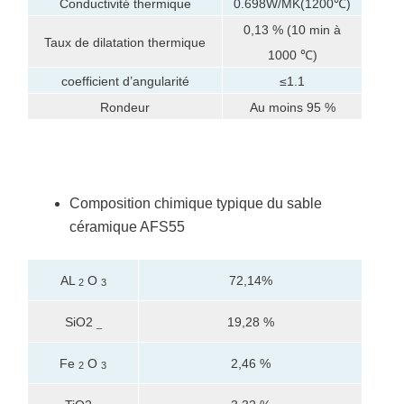
Conductivité thermique
0.698W/MK(1200℃)
0,13 % (10 min à
Taux de dilatation thermique
1000 ℃)
coefficient d’angularité
≤1.1
Rondeur
Au moins 95 %
Composition chimique typique du sable
céramique AFS55
AL
O
72,14%
2
3
SiO2
19,28 %
_
Fe
O
2,46 %
2
3