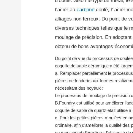
d’outils.
Selon le type de métal, le 
l’acier au
carbone
coulé, l’ acier in
alliages non ferreux.
Du point de vu
diverses techniques telles que le 
moulage de précision.
En adoptant 
obtenu de bons avantages économi
Du point de vue du processus de coulée
coquille de sable céramique a été largem
a.
Remplacer partiellement le processus
pièces de fonderie aux formes relativem
nécessitant des noyaux ;
Le processus de moulage de précision d
B.Foundry est utilisé pour améliorer l’a
coquille de sable de quartz était utilisé à l
c.
Pour les petites pièces moulées en ac
ordinaire, afin d’améliorer la qualité d
de moulage et d’améliorer l’efficacité 