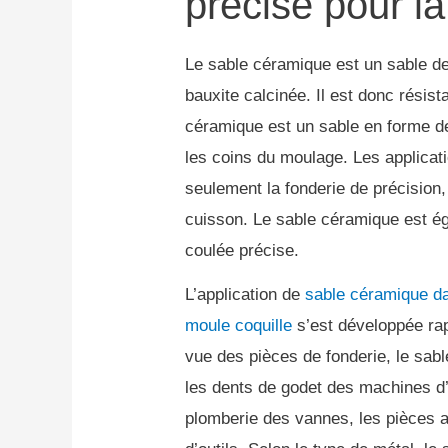
précise pour la
Le sable céramique est un sable de 
bauxite calcinée.
Il est donc résis
céramique est un sable en forme d
les coins du moulage.
Les applica
seulement la fonderie de précision,
cuisson.
Le sable céramique est ég
coulée précise.
L’application de
sable céramique da
moule coquille
s’est développée ra
vue des pièces de fonderie, le sa
les dents de godet des machines d’i
plomberie des vannes, les pièces au