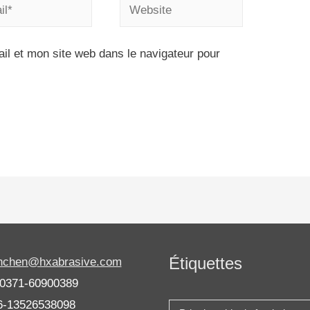
l et mon site web dans le navigateur pour
Étiquettes
anchen@hxabrasive.com
-0371-60900389
6-13526538098