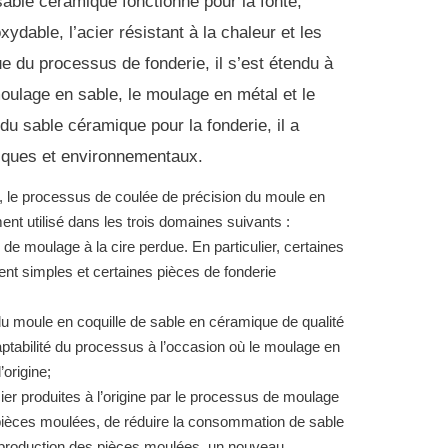
sable céramique fonctionne pour la fonte,
oxydable, l’acier résistant à la chaleur et les
e du processus de fonderie, il s’est étendu à
moulage en sable, le moulage en métal et le
du sable céramique pour la fonderie, il a
ques et environnementaux.
, le processus de coulée de précision du moule en
ent utilisé dans les trois domaines suivants :
 de moulage à la cire perdue.
En particulier, certaines
ent simples et certaines pièces de fonderie
u moule en coquille de sable en céramique de qualité
daptabilité du processus à l’occasion où le moulage en
’origine;
ier produites à l’origine par le processus de moulage
es pièces moulées, de réduire la consommation de sable
de production des pièces moulées, un nouveau