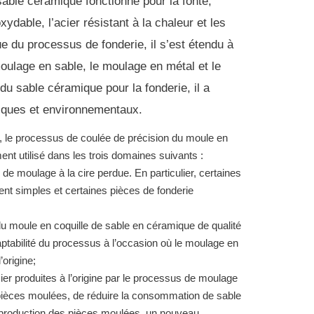
sable céramique fonctionne pour la fonte,
oxydable, l’acier résistant à la chaleur et les
e du processus de fonderie, il s’est étendu à
moulage en sable, le moulage en métal et le
du sable céramique pour la fonderie, il a
ques et environnementaux.
, le processus de coulée de précision du moule en
ent utilisé dans les trois domaines suivants :
 de moulage à la cire perdue.
En particulier, certaines
ent simples et certaines pièces de fonderie
u moule en coquille de sable en céramique de qualité
daptabilité du processus à l’occasion où le moulage en
’origine;
ier produites à l’origine par le processus de moulage
es pièces moulées, de réduire la consommation de sable
de production des pièces moulées, un nouveau