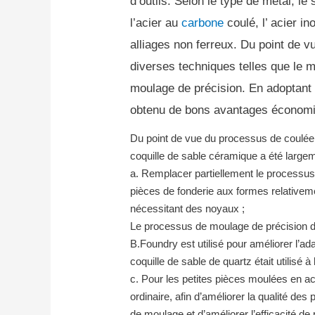
d’outils.
Selon le type de métal, le 
l’acier au
carbone
coulé, l’ acier in
alliages non ferreux.
Du point de vu
diverses techniques telles que le 
moulage de précision.
En adoptant 
obtenu de bons avantages économi
Du point de vue du processus de coulée
coquille de sable céramique a été largem
a.
Remplacer partiellement le processus
pièces de fonderie aux formes relativem
nécessitant des noyaux ;
Le processus de moulage de précision d
B.Foundry est utilisé pour améliorer l’a
coquille de sable de quartz était utilisé à l
c.
Pour les petites pièces moulées en ac
ordinaire, afin d’améliorer la qualité d
de moulage et d’améliorer l’efficacité 