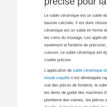
précise pour la
Le sable céramique est un sable de 
bauxite calcinée.
Il est donc résis
céramique est un sable en forme d
les coins du moulage.
Les applica
seulement la fonderie de précision,
cuisson.
Le sable céramique est ég
coulée précise.
L’application de
sable céramique da
moule coquille
s’est développée ra
vue des pièces de fonderie, le sa
les dents de godet des machines d’i
plomberie des vannes, les pièces au