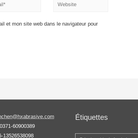
l et mon site web dans le navigateur pour
Étiquettes
anchen@hxabrasive.com
-0371-60900389
6-13526538098