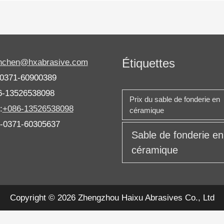
Étiquettes
anchen@hxabrasive.com
-0371-60900389
6-13526538098
Prix ​​du sable de fonderie en
:
+086-13526538098
céramique
6-0371-60305637
Sable de fonderie en
céramique
Copyright © 2026 Zhengzhou Haixu Abrasives Co., Ltd