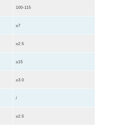
100-115
≥7
≥2.5
≤15
≥3.0
/
≤2.5