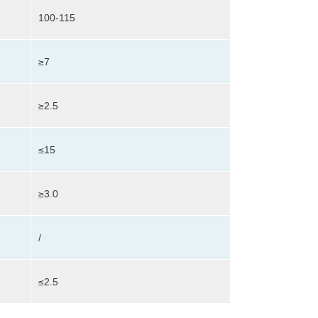
100-115
≥7
≥2.5
≤15
≥3.0
/
≤2.5