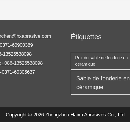
Étiquettes
anchen@hxabrasive.com
-0371-60900389
6-13526538098
Prix ​​du sable de fonderie en
:
+086-13526538098
céramique
6-0371-60305637
Sable de fonderie en
céramique
Copyright © 2026 Zhengzhou Haixu Abrasives Co., Ltd